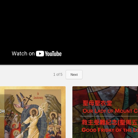
1
of
5
Next